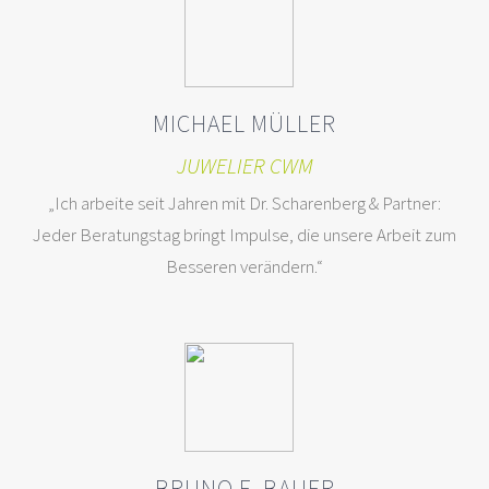
+49 (0) 251 - 20 75 398 98
MICHAEL MÜLLER
DAS KÖNNTE SIE INTERESSIEREN
JUWELIER CWM
„Ich arbeite seit Jahren mit Dr. Scharenberg & Partner:
Jeder Beratungstag bringt Impulse, die unsere Arbeit zum
Sicherheit
Besseren verändern.“
Erfolg
Leidenschaft
Teamwork
Dr. Scharenberg
Kontakt
BRUNO E. BAUER