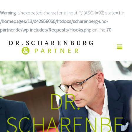
Warning
: Unexpected character in input: '\' (ASCII=92) state=1 in
/homepages/13/d42958060/htdocs/scharenberg-und-
partner.de/wp-includes/Requests/Hooks.php
on line
70
DR.
SCHARENBE