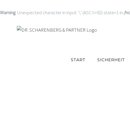
Warning
: Unexpected character in input: '\' (ASCII=92) state=1 in
/h
START
SICHERHEIT