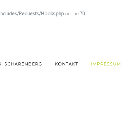
includes/Requests/Hooks.php
on line
70
R. SCHARENBERG
KONTAKT
IMPRESSUM