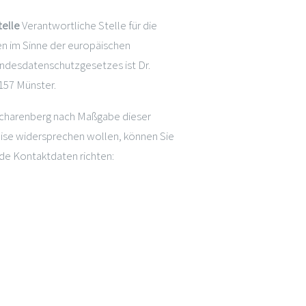
telle
Verantwortliche Stelle für die
n im Sinne der europäischen
desdatenschutzgesetzes ist Dr.
157 Münster.
 Scharenberg nach Maßgabe dieser
se widersprechen wollen, können Sie
nde Kontaktdaten richten: