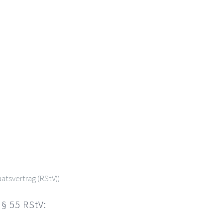
atsvertrag (RStV))
§ 55 RStV: