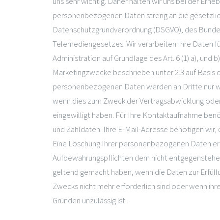
uns sehr wichtig. Daher halten wir uns bei der Erh
personenbezogenen Daten streng an die gesetzl
Datenschutzgrundverordnung (DSGVO), des Bunde
Telemediengesetzes. Wir verarbeiten Ihre Daten fü
Administration auf Grundlage des Art. 6 (1) a), und
Marketingzwecke beschrieben unter 2.3 auf Basis des
personenbezogenen Daten werden an Dritte nur w
wenn dies zum Zweck der Vertragsabwicklung oder 
eingewilligt haben. Für Ihre Kontaktaufnahme benö
und Zahldaten. Ihre E-Mail-Adresse benötigen wir,
Eine Löschung Ihrer personenbezogenen Daten erf
Aufbewahrungspflichten dem nicht entgegenstehe
geltend gemacht haben, wenn die Daten zur Erfüll
Zwecks nicht mehr erforderlich sind oder wenn ihr
Gründen unzulässig ist.