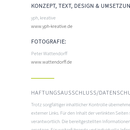
KONZEPT, TEXT, DESIGN & UMSETZUN
yph, kreative
www.yph-kreative.de
FOTOGRAFIE:
Peter Wattendorff
www.wattendorff.de
HAFTUNGSAUSSCHLUSS/DATENSCHU
Trotz sorgfältiger inhaltlicher Kontrolle übernehme
externer Links. Für den Inhalt der verlinkten Seiten
verantwortlich. Die bereitgestellten Informatione
ersetzen. Für weiterführende und individuelle Inform