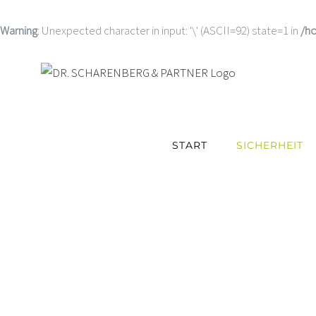
Warning
: Unexpected character in input: '\' (ASCII=92) state=1 in
/h
START
SICHERHEIT