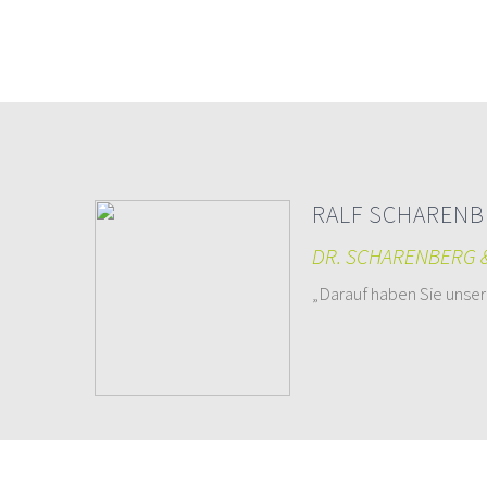
RALF SCHAREN
DR. SCHARENBERG 
„Darauf haben Sie unser