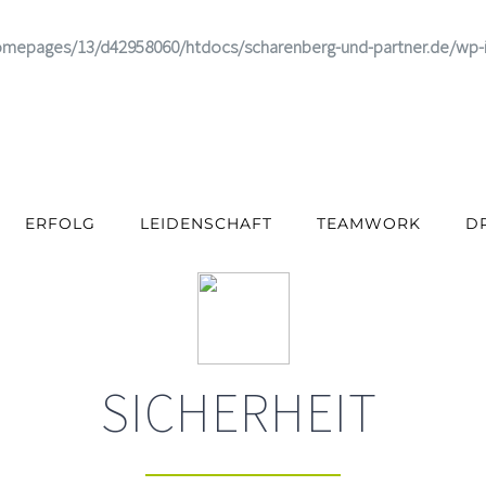
omepages/13/d42958060/htdocs/scharenberg-und-partner.de/wp-
ERFOLG
LEIDENSCHAFT
TEAMWORK
D
SICHERHEIT