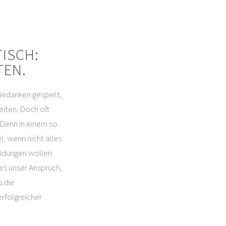
TISCH:
TEN.
Gedanken gespielt,
iten. Doch oft
 Denn in einem so
l, wenn nicht alles
eidungen wollen
 es unser Anspruch,
s die
rfolgreicher