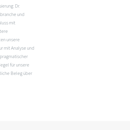
ierung: Dr.
kbranche und
luss mit
tere
ten unsere
nur mit Analyse und
, pragmatischer
egel für unsere
tliche Beleg über
KONTAKT
D
Pröbstingstr. 40