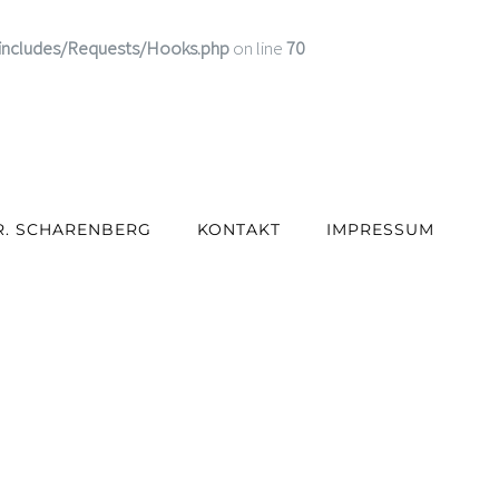
includes/Requests/Hooks.php
on line
70
R. SCHARENBERG
KONTAKT
IMPRESSUM